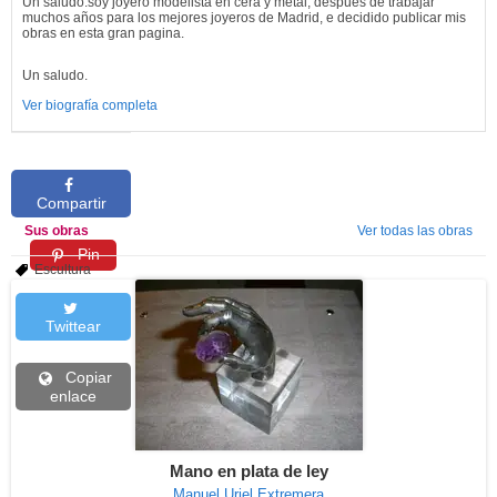
Un saludo.soy joyero modelista en cera y metal, después de trabajar
muchos años para los mejores joyeros de Madrid, e decidido publicar mis
obras en esta gran pagina.
Un saludo.
Ver biografía completa
Compartir
Sus obras
Ver todas las obras
Pin
Escultura
Twittear
Copiar
enlace
Mano en plata de ley
Manuel Uriel Extremera